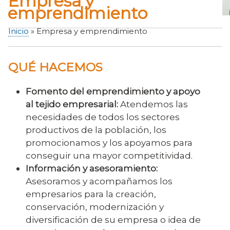
Empresa y
emprendimiento
Inicio
Empresa y emprendimiento
Sobrescribir
enlaces
QUÉ HACEMOS
de
ayuda
Fomento del emprendimiento y apoyo
a
al tejido empresarial:
Atendemos las
la
necesidades de todos los sectores
navegación
productivos de la población, los
promocionamos y los apoyamos para
conseguir una mayor competitividad.
Información y asesoramiento:
Asesoramos y acompañamos los
empresarios para la creación,
conservación, modernización y
diversificación de su empresa o idea de