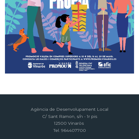
Agència de Desenvolupament Local
C/ Sant Ramon, s/n - 1r pis
12500 Vinaròs
Tel. 964407700