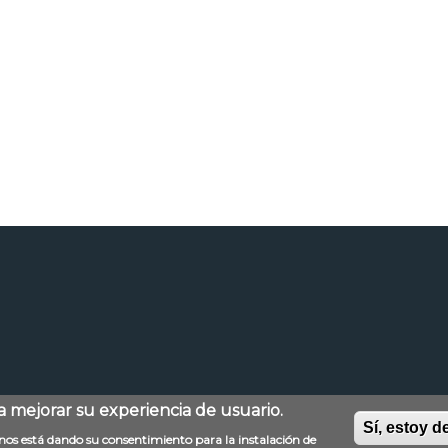
ra mejorar su experiencia de usuario.
Sí, estoy d
Aviso legal
Mapa web
Política de privacida
d nos está dando su consentimiento para la instalación de