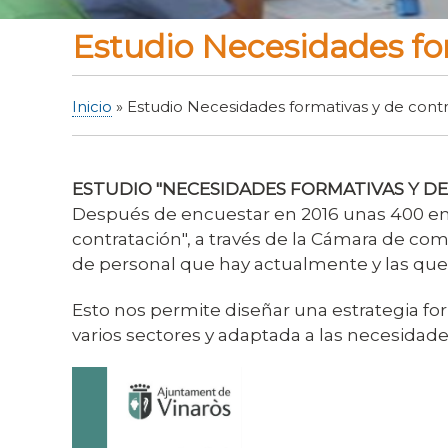
Estudio Necesidades fo
Inicio
Estudio Necesidades formativas y de cont
Sobrescribir
enlaces
de
ESTUDIO "NECESIDADES FORMATIVAS Y D
ayuda
Después de encuestar en 2016 unas 400 emp
a
contratación", a través de la Cámara de come
la
de personal que hay actualmente y las que s
navegación
Esto nos permite diseñar una estrategia f
varios sectores y adaptada a las necesidade