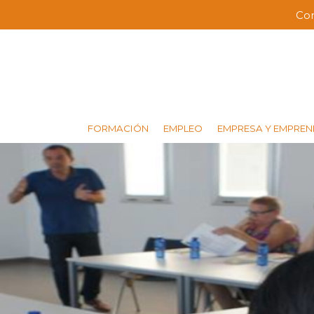
Pasar
Co
Me
al
contenido
bar
principal
sup
FORMACIÓN
EMPLEO
EMPRESA Y EMPREN