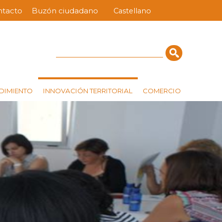
ntacto
Buzón ciudadano
Castellano
nú
ra
erior
Cerca
INNOVACIÓN TERRITORIAL
DIMIENTO
COMERCIO