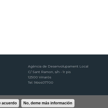
Agència de Desenvolupament Local
C/ Sant Ramon, s/n - 1r pis
12500 Vinaròs
Tel. 964407700
e acuerdo
No, deme más información
d
RSS