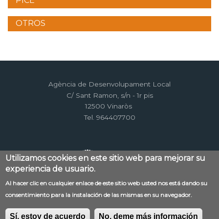
PICE
OTROS
Agència de Desenvolupament Local
C/ Sant Ramon, s/n - 1r pis
12500 Vinaròs
Tel. 964407700
Utilizamos cookies en este sitio web para mejorar su
experiencia de usuario.
Al hacer clic en cualquier enlace de este sitio web usted nos está dando su
Menú
consentimiento para la instalación de las mismas en su navegador.
Contacto
Aviso legal
Mapa web
al
Política de privacidad
RSS
Sí, estoy de acuerdo
No, deme más información