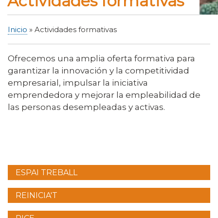
Actividades formativas
Inicio
Actividades formativas
Sobrescribir
enlaces
Ofrecemos una amplia oferta formativa para
de
garantizar la innovación y la competitividad
ayuda
empresarial, impulsar la iniciativa
a
emprendedora y mejorar la empleabilidad de
la
las personas desempleadas y activas.
navegación
ESPAI TREBALL
Menú
lateral
REINICIA'T
formació