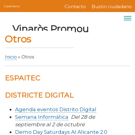
Servicios
Pasar
Contacto
Buzón ciudadano
Castellano
Menú
al
contenido
barra
Marca del sitio
Vinaròs Promou
principal
superior
Otros
Inicio
Otros
Sobrescribir
enlaces
ESPAITEC
de
ayuda
a
DISTRICTE DIGITAL
la
navegación
Agenda eventos Distrito Digital
Semana Informática
Del 28 de
septiembre al 2 de octubre
D
emo Day Saturdays AI Alicante 2.0