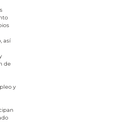
s
nto
pios
 así
y
n de
pleo y
cipan
cado