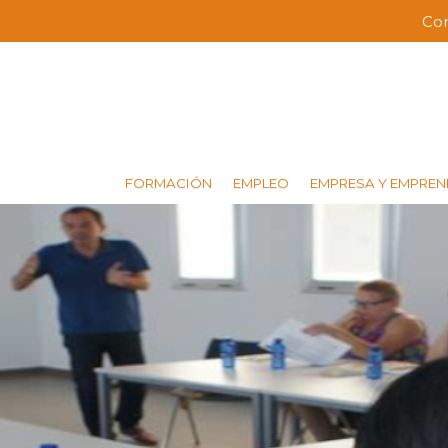
Pasar
Co
Me
al
contenido
bar
principal
sup
FORMACIÓN
EMPLEO
EMPRESA Y EMPREN