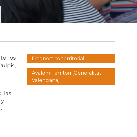
Menú
te los
Diagnóstico territorial
lateral
ulpis,
pacte
Avalem Territori (Generalitat
Valenciana)
, las
 y
s