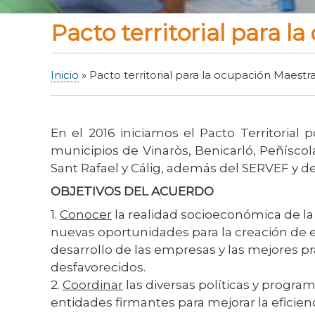
Pacto territorial para l
Inicio
Pacto territorial para la ocupación Maestrat
Sobrescribir
enlaces
de
En el 2016 iniciamos el Pacto Territorial 
ayuda
municipios de Vinaròs, Benicarló, Peñíscola
a
Sant Rafael y Cálig, además del SERVEF y d
la
OBJETIVOS DEL ACUERDO
navegación
1.
Conocer
la realidad socioeconómica de la 
nuevas oportunidades para la creación de e
desarrollo de las empresas y las mejores prá
desfavorecidos.
2.
Coordinar
las diversas políticas y progr
entidades firmantes para mejorar la eficienc