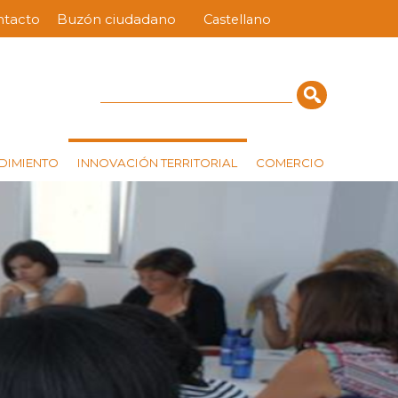
ntacto
Buzón ciudadano
Castellano
nú
ra
erior
Cerca
INNOVACIÓN TERRITORIAL
DIMIENTO
COMERCIO