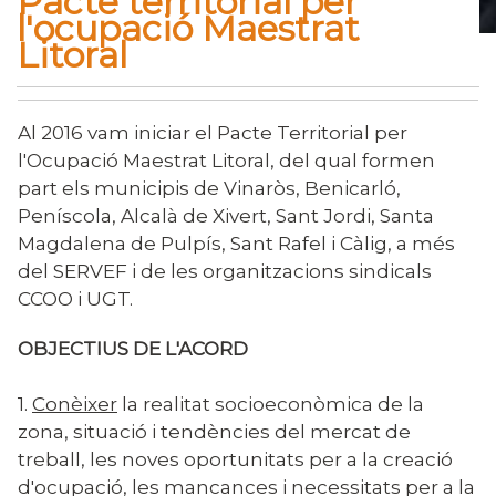
Pacte territorial per
l'ocupació Maestrat
Litoral
Inici
Pacte territorial per l'ocupació Maestrat Litoral
Fil
d'Ariadna
Al 2016 vam iniciar el Pacte Territorial per
l'Ocupació Maestrat Litoral, del qual formen
part els municipis de Vinaròs, Benicarló,
Peníscola, Alcalà de Xivert, Sant Jordi, Santa
Magdalena de Pulpís, Sant Rafel i Càlig, a més
del SERVEF i de les organitzacions sindicals
CCOO i UGT.
OBJECTIUS DE L'ACORD
1.
Conèixer
la realitat socioeconòmica de la
zona, situació i tendències del mercat de
treball, les noves oportunitats per a la creació
d'ocupació, les mancances i necessitats per a la