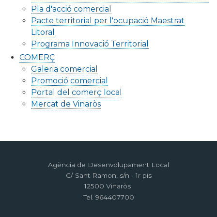
Pla d'acció comercial
Pacte territorial per l'ocupació Maestrat
Litoral
Programa Innovació Territorial
COMERÇ
Galeria comercial
Promoció comercial
Portal del comerç local
Mercat de Vinaròs
Agència de Desenvolupament Local
C/ Sant Ramon, s/n - 1r pis
12500 Vinaròs
Tel. 964407700