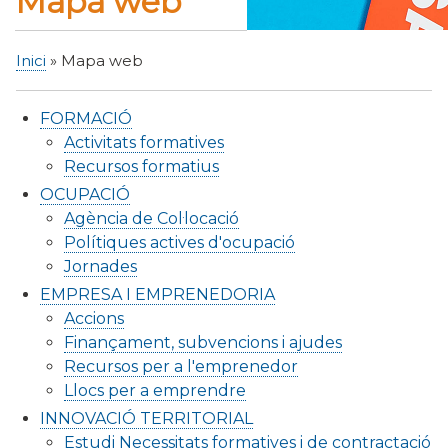
Mapa web
Inici
Mapa web
Fil
d'Ariadna
FORMACIÓ
Activitats formatives
Recursos formatius
OCUPACIÓ
Agència de Col·locació
Polítiques actives d'ocupació
Jornades
EMPRESA I EMPRENEDORIA
Accions
Finançament, subvencions i ajudes
Recursos per a l'emprenedor
Llocs per a emprendre
INNOVACIÓ TERRITORIAL
Estudi Necessitats formatives i de contractació