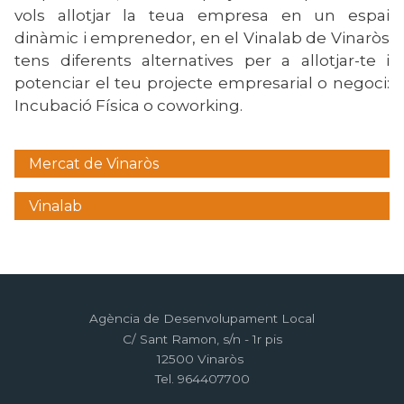
vols allotjar la teua empresa en un espai
dinàmic i emprenedor, en el Vinalab de Vinaròs
tens diferents alternatives per a allotjar-te i
potenciar el teu projecte empresarial o negoci:
Incubació Física o coworking.
Mercat de Vinaròs
Menú
lateral
Vinalab
empresa
Agència de Desenvolupament Local
C/ Sant Ramon, s/n - 1r pis
12500 Vinaròs
Tel. 964407700