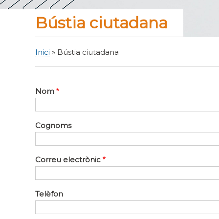
Bústia ciutadana
Inici
Bústia ciutadana
Fil
d'Ariadna
Nom
Cognoms
Correu electrònic
Telèfon