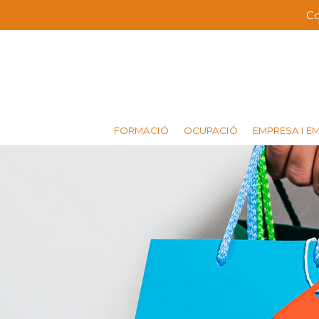
Vés
Co
Me
al
contingut
ba
sup
FORMACIÓ
OCUPACIÓ
EMPRESA I E