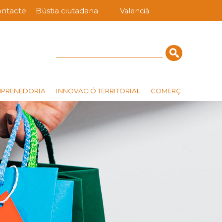
ntacte
Bústia ciutadana
Valencià
nú
rra
erior
Cerca
MPRENEDORIA
INNOVACIÓ TERRITORIAL
COMERÇ