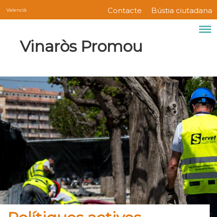
Servicios
Vés
Contacte
Bústia ciutadana
Valencià
Menú
al
contingut
barra
Marca del sitio
Vinaròs Promou
superior