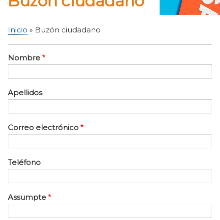
Buzón ciudadano
Inicio
Buzón ciudadano
Sobrescribir
enlaces
Nombre
de
ayuda
a
Apellidos
la
navegación
Correo electrónico
Teléfono
Assumpte