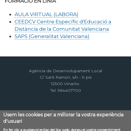
FORMACIÓ EN LÍNIA
AULA VIRTUAL (LABORA)
CEEDCV Centre Específic d'Educació a
Distància de la Comunitat Valenciana
SAPS (Generalitat Valenciana)
Agència de Desenvolupament Local
C/ Sant Ramon, s/n - 1r pis
12500 Vinaròs
Tel. 964407700
Usem les cookies per a millorar la vostra experiència
d'usuari
En fer clic a qualsevol enllaç del lloc web, doneu el vostre consentiment