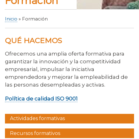
Formación
Inicio
Formación
Sobrescribir
enlaces
QUÉ HACEMOS
de
ayuda
Ofrecemos una amplia oferta formativa para
a
garantizar la innovación y la competitividad
la
empresarial, impulsar la iniciativa
navegación
emprendedora y mejorar la empleabilidad de
las personas desempleadas y activas.
Política de calidad ISO 9001
Actividades formativas
Menú
formació
Recursos formativos