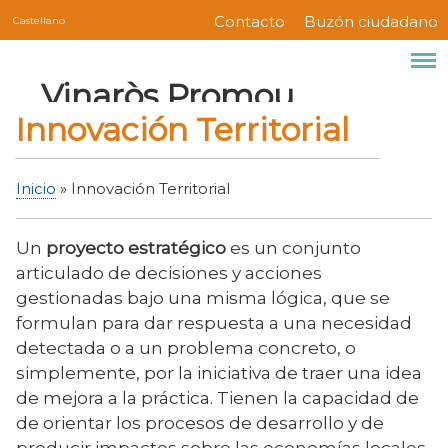
Servicios
Pasar
Contacto
Buzón ciudadano
Castellano
Menú
al
contenido
barra
Marca del sitio
Vinaròs Promou
principal
superior
Innovación Territorial
Inicio
Innovación Territorial
Sobrescribir
enlaces
Un
proyecto estratégico
es un conjunto
de
articulado de decisiones y acciones
ayuda
gestionadas bajo una misma lógica, que se
a
formulan para dar respuesta a una necesidad
la
detectada o a un problema concreto, o
navegación
simplemente, por la iniciativa de traer una idea
de mejora a la práctica. Tienen la capacidad de
de orientar los procesos de desarrollo y de
producir impactos sobre las economías locales.