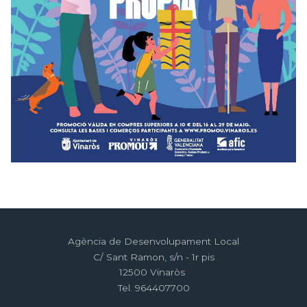
Agència de Desenvolupament Local
C/ Sant Ramon, s/n - 1r pis
12500 Vinaròs
Tel. 964407700