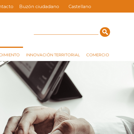
ntacto
Buzón ciudadano
Castellano
nú
ra
erior
Cerca
DIMIENTO
INNOVACIÓN TERRITORIAL
COMERCIO