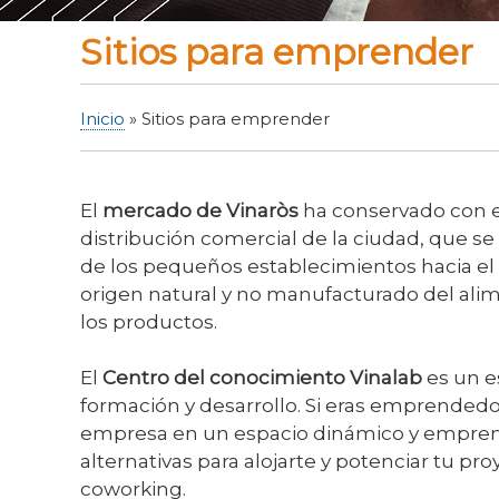
Sitios para emprender
Inicio
Sitios para emprender
Sobrescribir
enlaces
de
El
mercado de Vinaròs
ha conservado con el
ayuda
distribución comercial de la ciudad, que s
a
de los pequeños establecimientos hacia el 
la
origen natural y no manufacturado del alimen
navegación
los productos.
El
Centro del conocimiento Vinalab
es un e
formación y desarrollo. Si eras emprendedor
empresa en un espacio dinámico y emprende
alternativas para alojarte y potenciar tu pr
coworking.