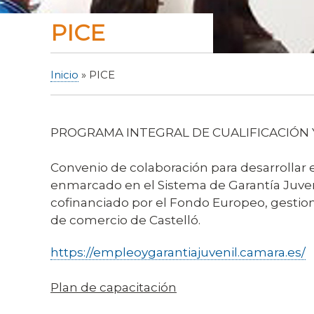
PICE
Inicio
PICE
Sobrescribir
enlaces
de
PROGRAMA INTEGRAL DE CUALIFICACIÓN Y
ayuda
a
Convenio de colaboración para desarrollar e
la
enmarcado en el Sistema de Garantía Juveni
navegación
cofinanciado por el Fondo Europeo, gesti
de comercio de Castelló.
https://empleoygarantiajuvenil.camara.es/
Plan de capacitación