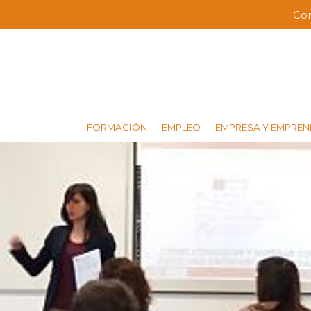
Pasar
Co
Me
al
contenido
bar
principal
sup
FORMACIÓN
EMPLEO
EMPRESA Y EMPREN