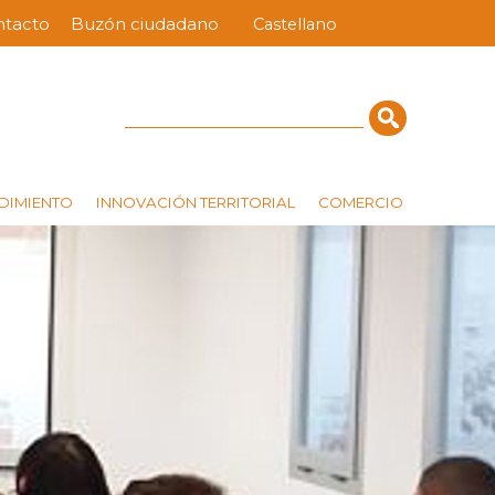
ntacto
Buzón ciudadano
Castellano
nú
ra
erior
Cerca
DIMIENTO
INNOVACIÓN TERRITORIAL
COMERCIO