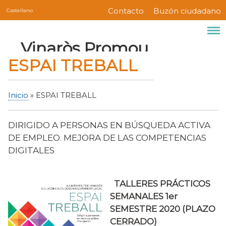
Servicios
Pasar
Contacto
Buzón ciudadano
Castellano
Menú
al
contenido
barra
Marca del sitio
Vinaròs Promou
principal
superior
ESPAI TREBALL
Inicio
ESPAI TREBALL
Sobrescribir
enlaces
DIRIGIDO A PERSONAS EN BÚSQUEDA ACTIVA
de
DE EMPLEO. MEJORA DE LAS COMPETENCIAS
ayuda
DIGITALES
a
la
navegación
TALLERES PRÁCTICOS
SEMANALES 1er
SEMESTRE 2020 (PLAZO
CERRADO)