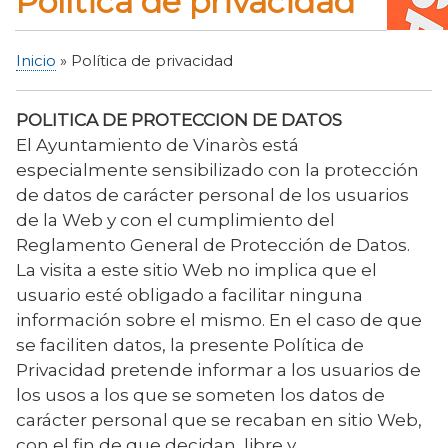
Política de privacidad
Inicio
Política de privacidad
Sobrescribir
enlaces
POLITICA DE PROTECCION DE DATOS
de
El Ayuntamiento de Vinaròs está
ayuda
especialmente sensibilizado con la protección
a
de datos de carácter personal de los usuarios
la
de la Web y con el cumplimiento del
navegación
Reglamento General de Protección de Datos.
La visita a este sitio Web no implica que el
usuario esté obligado a facilitar ninguna
información sobre el mismo. En el caso de que
se faciliten datos, la presente Política de
Privacidad pretende informar a los usuarios de
los usos a los que se someten los datos de
carácter personal que se recaban en sitio Web,
con el fin de que decidan, libre y